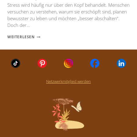
Stress wird häufig nur über den Kopf behandelt. Menschen
versuchen zu verstehen, warum sie erschöpft sind, planen
bewusster zu leben und möchten „besser abschalten“.
Doch der…
SHIATSU:
WEITERLESEN
SELBSTFÜRSORGE
FÜR
KÖRPER
UND
NERVENSYSTEM
Netzwerkmitglied werden